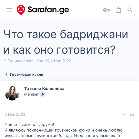
Что такое бадриджани
и как оно готовится?
А
Д
Татьяна Колеснёва
4 Ноя 2023
в
а
т
т
Грузинская кухня
о
а
р
н
т
а
Татьяна Колеснёва
е
ч
Member
м
а
ы
л
а
4 Ноя 2023
#1
Привет всем на форуме!
Я являюсь поклонницей грузинской кухни и очень люблю
изучать новые грузинские блюда. Недавно я услышала о