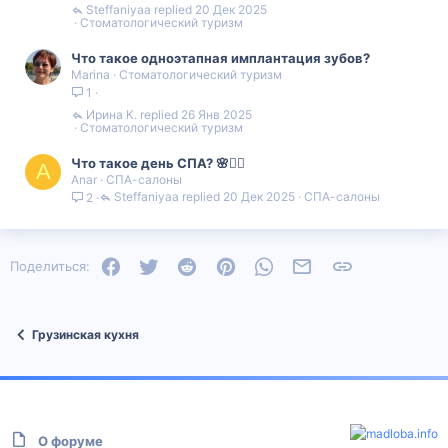
Steffaniyaa
20 Дек 2025
Стоматологический туризм
Что такое одноэтапная имплантация зубов?
Marina
Стоматологический туризм
1
Ирина К.
26 Янв 2025
Стоматологический туризм
Что такое день СПА? 🌸💆‍♀️
A
Anar
СПА-салоны
Steffaniyaa
20 Дек 2025
СПА-салоны
2
Facebook
Twitter
Reddit
Pinterest
WhatsApp
Электронная почта
Ссылка
Поделиться:
Грузинская кухня
О форуме