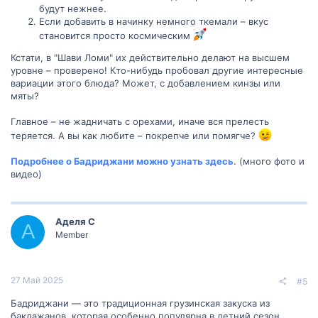
будут нежнее.
Если добавить в начинку немного ткемали – вкус
становится просто космическим
Кстати, в "Шави Ломи" их действительно делают на высшем
уровне – проверено! Кто-нибудь пробовал другие интересные
вариации этого блюда? Может, с добавлением кинзы или
мяты?
Главное – не жадничать с орехами, иначе вся прелесть
теряется. А вы как любите – покрепче или помягче?
Подробнее о Бадриджани можно узнать здесь
. (много фото и
видео)
Аделя С
А
Member
27 Май 2025
#5
Бадриджани — это традиционная грузинская закуска из
баклажанов, которая особенно популярна в летний сезон.