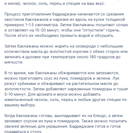
и кинза), чеснок, соль, перец и специи на ваш вкус.
Процесс приготовления бадриджани начинается со срезания
хвостиков баклажанов и нарезки их вдоль на куски толщиной
примерно 1-1.5 сантиметра. Затем баклажаны посыпают солью
и оставляют на 15-20 минут, чтобы они "отпустили" горечь.
После этого их необходимо промыть водой и обсушить.
Затем баклажаны можно жарить на сковороде с небольшим
количеством масла до золотистой корочки с обеих сторон или
запекать в духовке при температуре около 180 градусов до
мягкости.
В то время, как баклажаны обжариваются или запекаются,
можно приготовить соус из лука, помидоров и зелени. Лук
режут кубиками и обжаривают на растительном масле до
золотистости. Затем добавляют нарезанные помидоры и тушат
5-10 минут. Для аромата и вкуса можно добавить
измельченный чеснок, соль, перец и любые другие специи по
вашему выбору.
Когда баклажаны готовы, выкладывают их на блюдо, а затем
заливают соусом из лука и помидоров. Также можно посыпать
свежей зеленью для украшения. Бадриджани готов и готов
подаваться к столу.