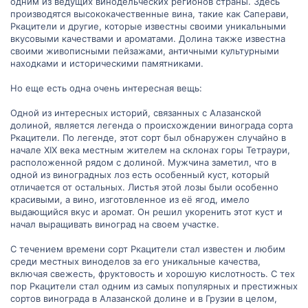
одним из ведущих винодельческих регионов страны. Здесь
производятся высококачественные вина, такие как Саперави,
Ркацители и другие, которые известны своими уникальными
вкусовыми качествами и ароматами. Долина также известна
своими живописными пейзажами, античными культурными
находками и историческими памятниками.
Но еще есть одна очень интересная вещь:
Одной из интересных историй, связанных с Алазанской
долиной, является легенда о происхождении винограда сорта
Ркацители. По легенде, этот сорт был обнаружен случайно в
начале XIX века местным жителем на склонах горы Тетраури,
расположенной рядом с долиной. Мужчина заметил, что в
одной из виноградных лоз есть особенный куст, который
отличается от остальных. Листья этой лозы были особенно
красивыми, а вино, изготовленное из её ягод, имело
выдающийся вкус и аромат. Он решил укоренить этот куст и
начал выращивать виноград на своем участке.
С течением времени сорт Ркацители стал известен и любим
среди местных виноделов за его уникальные качества,
включая свежесть, фруктовость и хорошую кислотность. С тех
пор Ркацители стал одним из самых популярных и престижных
сортов винограда в Алазанской долине и в Грузии в целом,