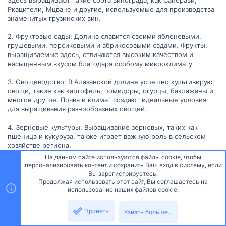
Ркацители, Мцване и другие, используемые для производства
знаменитых грузинских вин.
2. Фруктовые сады: Долина славится своими яблоневыми,
грушевыми, персиковыми и абрикосовыми садами. Фрукты,
выращиваемые здесь, отличаются высоким качеством и
насыщенным вкусом благодаря особому микроклимату.
3. Овощеводство: В Алазанской долине успешно культивируют
овощи, такие как картофель, помидоры, огурцы, баклажаны и
многое другое. Почва и климат создают идеальные условия
для выращивания разнообразных овощей.
4. Зерновые культуры: Выращивание зерновых, таких как
пшеница и кукуруза, также играет важную роль в сельском
хозяйстве региона.
На данном сайте используются файлы cookie, чтобы
### Уникальные виды растений и животных
персонализировать контент и сохранить Ваш вход в систему, если
Сверху
Снизу
Вы зарегистрируетесь.
1. Эндемичные растения: В Алазанской долине произрастают
Продолжая использовать этот сайт, Вы соглашаетесь на
использование наших файлов cookie.
редкие и эндемичные виды растений, которые можно
встретить только в этом регионе. Одним из примеров
является дикорастущий сорт винограда, используемый для
Принять
Узнать больше...
создания уникальных сортов вина.