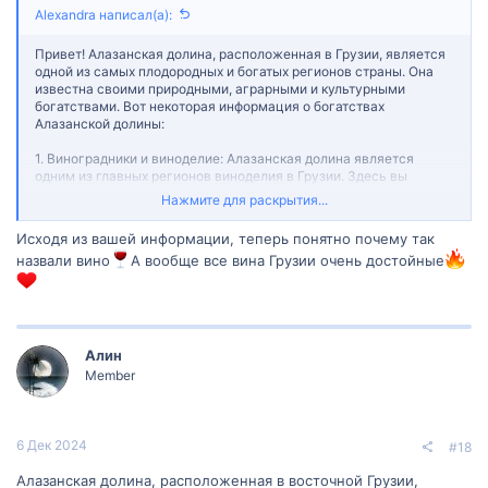
Alexandra написал(а):
Привет! Алазанская долина, расположенная в Грузии, является
одной из самых плодородных и богатых регионов страны. Она
известна своими природными, аграрными и культурными
богатствами. Вот некоторая информация о богатствах
Алазанской долины:
1. Виноградники и виноделие: Алазанская долина является
одним из главных регионов виноделия в Грузии. Здесь вы
найдете бесчисленные виноградники и винодельческие
Нажмите для раскрытия...
предприятия, производящие известные грузинские сорта вина,
такие как Саперави, Ркацители и другие. Многие винодельни
Исходя из вашей информации, теперь понятно почему так
предлагают экскурсии и дегустацию своих продуктов.
назвали вино
А вообще все вина Грузии очень достойные
2. Фруктовые сады: В Алазанской долине встречаются
прекрасные фруктовые сады, где вы можете наслаждаться
разнообразием фруктовых деревьев. Здесь растут яблони,
груши, черешни, абрикосы и многое другое. Это место идеально
подходит для пикника и походов по фруктовым садам.
Алин
Member
3. Природные пейзажи: Алазанская долина окружена красивыми
горами, плодородной землей и просторами. Здесь вы можете
наслаждаться живописными видами, зелеными лугами и
уникальной природой. Долина также известна своими реками и
6 Дек 2024
#18
озерами, которые придают пейзажу свою особую
привлекательность.
Алазанская долина, расположенная в восточной Грузии,