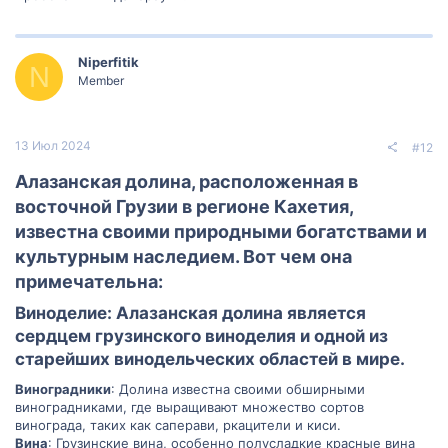
Niperfitik
N
Member
13 Июл 2024
#12
Алазанская долина, расположенная в
восточной Грузии в регионе Кахетия,
известна своими природными богатствами и
культурным наследием. Вот чем она
примечательна:
Виноделие: Алазанская долина является
сердцем грузинского виноделия и одной из
старейших винодельческих областей в мире.​
Виноградники
: Долина известна своими обширными
виноградниками, где выращивают множество сортов
винограда, таких как саперави, ркацители и киси.
Вина
: Грузинские вина, особенно полусладкие красные вина