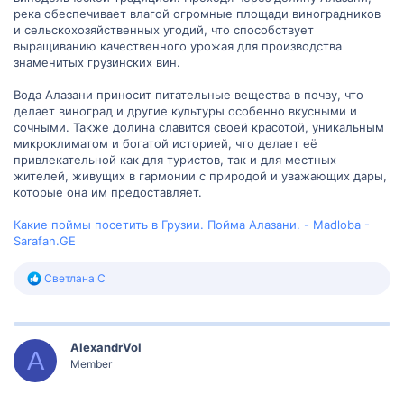
река обеспечивает влагой огромные площади виноградников
и сельскохозяйственных угодий, что способствует
выращиванию качественного урожая для производства
знаменитых грузинских вин.
Вода Алазани приносит питательные вещества в почву, что
делает виноград и другие культуры особенно вкусными и
сочными. Также долина славится своей красотой, уникальным
микроклиматом и богатой историей, что делает её
привлекательной как для туристов, так и для местных
жителей, живущих в гармонии с природой и уважающих дары,
которые она им предоставляет.
Какие поймы посетить в Грузии. Пойма Алазани. - Madloba -
Sarafan.GE
Р
Светлана С
е
а
к
ц
AlexandrVol
и
A
и
Member
: