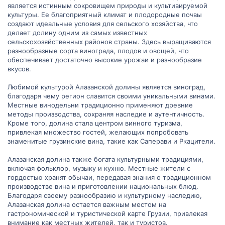
является истинным сокровищем природы и культивируемой
4. Культурное наследие: В Алазанской долине также есть
культуры. Ее благоприятный климат и плодородные почвы
множество исторических и культурных
создают идеальные условия для сельского хозяйства, что
достопримечательностей. Вы можете посетить старые
делает долину одним из самых известных
развалины, церкви и монастыри, которые имеют большое
историческое и религиозное значение.
сельскохозяйственных районов страны. Здесь выращиваются
разнообразные сорта винограда, плодов и овощей, что
Для наилучшего опыта в Алазанской долине рекомендуется
обеспечивает достаточно высокие урожаи и разнообразие
путешествовать на машине или воспользоваться
вкусов.
экскурсионными услугами. Вы можете планировать поездки по
винодельням, фруктовым садам, природным
Любимой культурой Алазанской долины является виноград,
достопримечательностям и историческим местам. Не забудьте
благодаря чему регион славится своими уникальными винами.
попробовать местные вина и фрукты, чтобы погрузиться в
Местные винодельни традиционно применяют древние
атмосферу местного вкуса.
методы производства, сохраняя наследие и аутентичность.
Надеюсь, эта информация поможет вам насладиться
Кроме того, долина стала центром винного туризма,
богатствами Алазанской долины. Если у вас есть другие
привлекая множество гостей, желающих попробовать
вопросы или требуется дополнительная информация,
знаменитые грузинские вина, такие как Саперави и Ркацители.
пожалуйста, не стесняйтесь задавать. Желаю вам удачного
путешествия и приятного времяпрепровождения!
Алазанская долина также богата культурными традициями,
включая фольклор, музыку и кухню. Местные жители с
гордостью хранят обычаи, передавая знания о традиционном
производстве вина и приготовлении национальных блюд.
Благодаря своему разнообразию и культурному наследию,
Алазанская долина остается важным местом на
гастрономической и туристической карте Грузии, привлекая
внимание как местных жителей, так и туристов.