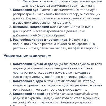
Саперави
: красный сорт винограда, используемый
для производства знаменитых грузинских вин.
Кавказский дуб
(
Quercus macranthera
): Этот вид дуба
распространён на склонах Кавказских гор, окружающих
долину. Дерево отличается своими крупными листьями
и высокими древесными качествами.
Шиповник кавказский
(
Rosa canina
) и другие виды
диких роз**: Часто встречаются в долине, они
добавляют к её биоразнообразию.
Разнообразие трав и кустарников
: На полях и у
подножий холмов растёт множество лекарственных
растений и трав, таких как чабрец, шалфей и зверобой.
Уникальные животные:​
Кавказский бурый медведь
(
Ursus arctos syriacus
): Хотя
медведи встречаются в более удалённых и горных
частях региона, их ареал также может заходить в
Алазанскую долину, особенно в лесистых районах.
Кавказская выдра
(
Lutra lutra meridionalis
): Этот вид
выдры встречается в реках и водоёмах региона, включая
реку Алазани, которая протекает через долину.
Кавказский лесной кот
(
Felis silvestris caucasica
): Этот
редкий и скрытный вид дикого кота обитает в горных и
лесных районах, окружающих Алазанскую долину.