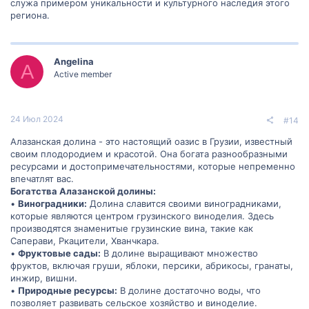
служа примером уникальности и культурного наследия этого
региона.
Angelina
A
Active member
24 Июл 2024
#14
Алазанская долина - это настоящий оазис в Грузии, известный
своим плодородием и красотой. Она богата разнообразными
ресурсами и достопримечательностями, которые непременно
впечатлят вас.
Богатства Алазанской долины:
•
Виноградники:
Долина славится своими виноградниками,
которые являются центром грузинского виноделия. Здесь
производятся знаменитые грузинские вина, такие как
Саперави, Ркацители, Хванчкара.
•
Фруктовые сады:
В долине выращивают множество
фруктов, включая груши, яблоки, персики, абрикосы, гранаты,
инжир, вишни.
•
Природные ресурсы:
В долине достаточно воды, что
позволяет развивать сельское хозяйство и виноделие.