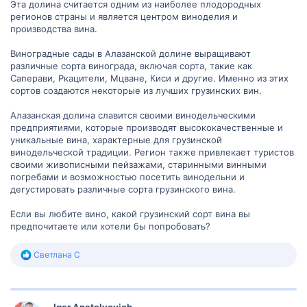
Эта долина считается одним из наиболее плодородных
понять и оценить богатства Алазанской долины. Спасибо!
регионов страны и является центром виноделия и
производства вина.
Виноградные сады в Алазанской долине выращивают
различные сорта винограда, включая сорта, такие как
Саперави, Ркацители, Мцване, Киси и другие. Именно из этих
сортов создаются некоторые из лучших грузинских вин.
Алазанская долина славится своими винодельческими
предприятиями, которые производят высококачественные и
уникальные вина, характерные для грузинской
винодельческой традиции. Регион также привлекает туристов
своими живописными пейзажами, старинными винными
погребами и возможностью посетить винодельни и
дегустировать различные сорта грузинского вина.
Если вы любите вино, какой грузинский сорт вина вы
предпочитаете или хотели бы попробовать?
Р
Светлана С
е
а
к
ц