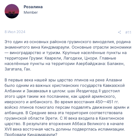
Розалина
Member
8 Июл 2024
#11
Это один из основных районов грузинского виноделия, родина
знаменитого вина Киндзмараули. Основные отрасли экономики
— виноградарство и туризм. Крупные населённые пункты на
территории Грузии: Кварели, Лагодехи, Цнори. Главные
населённые пункты на территории Азербайджана: Балакен,
Загатала, Гах.
В первые века нашей эры царство лпинов на реке Алазани
было одним из важных христианских государств Кавказской
Албании и Закавказья в целом: шах Йездигерд II удостоил
этого царя таким же посланием, как царей армянского,
иверского и албанского. Во время восстания 450—451 гг.
войско лпинов помогало персам подавлять движение армян и
албанцев. В Средние века эта территория соответствовала
грузинской области Эрети. С XI века входила в Кахетинское
царство. В результате вторжения Аббаса Великого в начале
XVII века восточная часть долины подверглась исламизации.
Пробовали Киндзмараули?