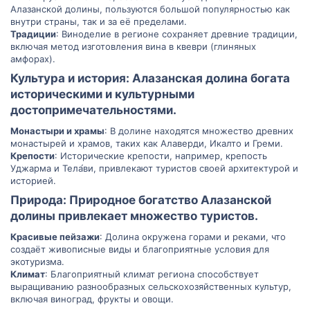
Алазанской долины, пользуются большой популярностью как
внутри страны, так и за её пределами.
Традиции
: Виноделие в регионе сохраняет древние традиции,
включая метод изготовления вина в квеври (глиняных
амфорах).
Культура и история: Алазанская долина богата
историческими и культурными
достопримечательностями.​
Монастыри и храмы
: В долине находятся множество древних
монастырей и храмов, таких как Алаверди, Икалто и Греми.
Крепости
: Исторические крепости, например, крепость
Уджарма и Тела́ви, привлекают туристов своей архитектурой и
историей.
Природа: Природное богатство Алазанской
долины привлекает множество туристов.​
Красивые пейзажи
: Долина окружена горами и реками, что
создаёт живописные виды и благоприятные условия для
экотуризма.
Климат
: Благоприятный климат региона способствует
выращиванию разнообразных сельскохозяйственных культур,
включая виноград, фрукты и овощи.