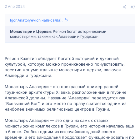
2 Апр 2024
#7
Igor Anatolyevich написал(а):
Монастыри и Церкви:
Регион богат историческими
монастырями, такими как Алаверди и Гурджаан
Регион Кахетия обладает богатой историей и духовной
культурой, которую можно проникновенно почувствовать,
посетив монументальные монастыри и церкви, включая
Алаверди и Гурджаани.
Монастырь Алаверди - это прекрасный пример ранней
грузинской архитектуры XI века, расположенный в глубине
Алазанской долины. Название "Алаверди" переводится как
"Всевышний Бог", и это место по праву считается одним из
наиболее значимых религиозных центров в Грузии.
Монастырь Алаверди — это одно из самых старых
монастырских комплексов в Грузии, его история началась еще
в 6 веке. Он был одним из высочайших зданий своего
времени, а его винодельня продолжает функционировать и по