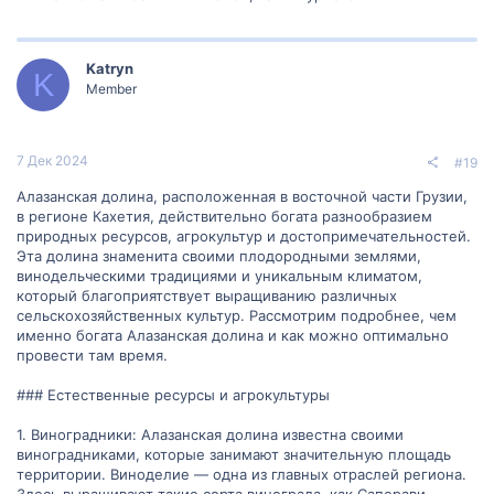
Katryn
K
Member
7 Дек 2024
#19
Алазанская долина, расположенная в восточной части Грузии,
в регионе Кахетия, действительно богата разнообразием
природных ресурсов, агрокультур и достопримечательностей.
Эта долина знаменита своими плодородными землями,
винодельческими традициями и уникальным климатом,
который благоприятствует выращиванию различных
сельскохозяйственных культур. Рассмотрим подробнее, чем
именно богата Алазанская долина и как можно оптимально
провести там время.
### Естественные ресурсы и агрокультуры
1. Виноградники: Алазанская долина известна своими
виноградниками, которые занимают значительную площадь
территории. Виноделие — одна из главных отраслей региона.
Здесь выращивают такие сорта винограда, как Саперави,