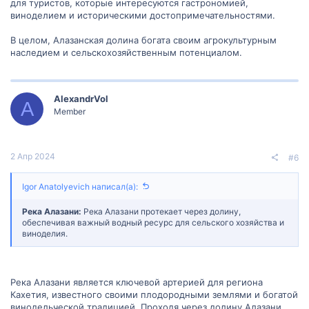
для туристов, которые интересуются гастрономией,
виноделием и историческими достопримечательностями.
В целом, Алазанская долина богата своим агрокультурным
наследием и сельскохозяйственным потенциалом.
AlexandrVol
A
Member
2 Апр 2024
#6
Igor Anatolyevich написал(а):
Река Алазани:
Река Алазани протекает через долину,
обеспечивая важный водный ресурс для сельского хозяйства и
виноделия.
Река Алазани является ключевой артерией для региона
Кахетия, известного своими плодородными землями и богатой
винодельческой традицией. Проходя через долину Алазани,