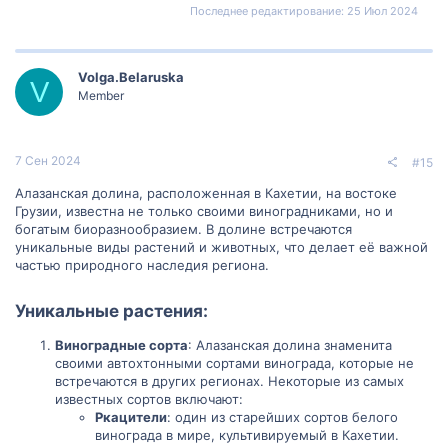
Последнее редактирование:
25 Июл 2024
Volga.Belaruska
V
Member
7 Сен 2024
#15
Алазанская долина, расположенная в Кахетии, на востоке
Грузии, известна не только своими виноградниками, но и
богатым биоразнообразием. В долине встречаются
уникальные виды растений и животных, что делает её важной
частью природного наследия региона.
Уникальные растения:​
Виноградные сорта
: Алазанская долина знаменита
своими автохтонными сортами винограда, которые не
встречаются в других регионах. Некоторые из самых
известных сортов включают:
Ркацители
: один из старейших сортов белого
винограда в мире, культивируемый в Кахетии.