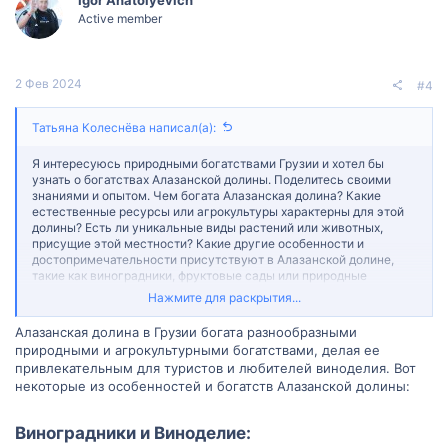
Igor Anatolyevich
и
и
Active member
:
2 Фев 2024
#4
Татьяна Колеснёва написал(а):
Я интересуюсь природными богатствами Грузии и хотел бы
узнать о богатствах Алазанской долины. Поделитесь своими
знаниями и опытом. Чем богата Алазанская долина? Какие
естественные ресурсы или агрокультуры характерны для этой
долины? Есть ли уникальные виды растений или животных,
присущие этой местности? Какие другие особенности и
достопримечательности присутствуют в Алазанской долине,
такие как виноградники, фруктовые сады или природные
пейзажи? Как можно оптимально провести время в Алазанской
Нажмите для раскрытия...
долине и насладиться ее богатствами?
Алазанская долина в Грузии богата разнообразными
природными и агрокультурными богатствами, делая ее
привлекательным для туристов и любителей виноделия. Вот
некоторые из особенностей и богатств Алазанской долины:
Виноградники и Виноделие:​