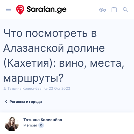
Что посмотреть в
Алазанской долине
(Кахетия): вино, места,
маршруты?
А
Д
Татьяна Колеснёва
23 Окт 2023
в
а
т
т
Регионы и города
о
а
р
н
т
а
е
ч
Татьяна Колеснёва
м
а
Member
ы
л
а