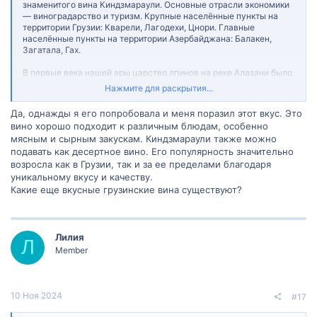
знаменитого вина Киндзмараули. Основные отрасли экономики
— виноградарство и туризм. Крупные населённые пункты на
территории Грузии: Кварели, Лагодехи, Цнори. Главные
населённые пункты на территории Азербайджана: Балакен,
Загатала, Гах.
В первые века нашей эры царство лпинов на реке Алазани было
одним из важных христианских государств Кавказской Албании
Нажмите для раскрытия...
и Закавказья в целом: шах Йездигерд II удостоил этого царя
таким же посланием, как царей армянского, иверского и
Да, однажды я его попробовала и меня поразил этот вкус. Это
албанского. Во время восстания 450—451 гг. войско лпинов
вино хорошо подходит к различным блюдам, особенно
помогало персам подавлять движение армян и албанцев. В
мясным и сырным закускам. Киндзмараули также можно
Средние века эта территория соответствовала грузинской
подавать как десертное вино. Его популярность значительно
области Эрети. С XI века входила в Кахетинское царство. В
результате вторжения Аббаса Великого в начале XVII века
возросла как в Грузии, так и за ее пределами благодаря
восточная часть долины подверглась исламизации. Пробовали
уникальному вкусу и качеству.
Киндзмараули?
Какие еще вкусные грузинские вина существуют?
Лилия
Л
Member
10 Ноя 2024
#17