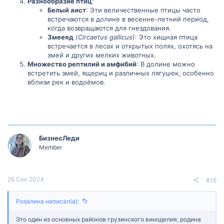
Разнообразие птиц
:
Белый аист
: Эти величественные птицы часто
встречаются в долине в весенне-летний период,
когда возвращаются для гнездования.
Змееяд
(
Circaetus gallicus
): Это хищная птица
встречается в лесах и открытых полях, охотясь на
змей и других мелких животных.
Множество рептилий и амфибий
: В долине можно
встретить змей, ящериц и различных лягушек, особенно
вблизи рек и водоёмов.
БизнесЛеди
Member
26 Сен 2024
#16
Розалина написал(а):
Это один из основных районов грузинского виноделия, родина