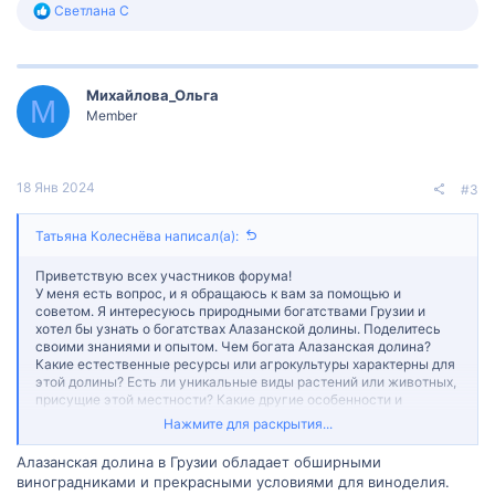
Р
Светлана С
е
а
к
ц
Михайлова_Ольга
и
М
и
Member
:
18 Янв 2024
#3
Татьяна Колеснёва написал(а):
Приветствую всех участников форума!
У меня есть вопрос, и я обращаюсь к вам за помощью и
советом. Я интересуюсь природными богатствами Грузии и
хотел бы узнать о богатствах Алазанской долины. Поделитесь
своими знаниями и опытом. Чем богата Алазанская долина?
Какие естественные ресурсы или агрокультуры характерны для
этой долины? Есть ли уникальные виды растений или животных,
присущие этой местности? Какие другие особенности и
достопримечательности присутствуют в Алазанской долине,
Нажмите для раскрытия...
такие как виноградники, фруктовые сады или природные
пейзажи? Как можно оптимально провести время в Алазанской
Алазанская долина в Грузии обладает обширными
долине и насладиться ее богатствами? Буду благодарна за
виноградниками и прекрасными условиями для виноделия.
любую информацию и советы, которые помогут мне лучше