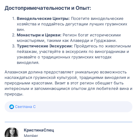
Достопримечательности и Опыт:​
Винодельческие Центры:
Посетите винодельческие
хозяйства и поддайтесь дегустации лучших грузинских
вин.
Монастыри и Церкви:
Регион богат историческими
монастырями, такими как Алаверди и Гурджаани.
Туристические Экскурсии:
Пройдитесь по живописным
пейзажам, участвуйте в экскурсиях по виноградникам и
узнавайте о традиционных грузинских методах
виноделия.
Алазанская долина предоставляет уникальную возможность
наслаждаться грузинской культурой, традициями виноделия и
природными красотами. Визит в этот регион обещает быть
интересным и запоминающимся опытом для любителей вина и
природы.
Р
Светлана С
е
а
к
ц
КристинаСпец
и
и
Member