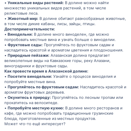
•
Уникальные виды растений:
В долине можно найти
множество уникальных видов растений, в том числе
реликтовые леса.
•
Животный мир:
В долине обитают разнообразные животные,
в том числе дикие кабаны, лисы, зайцы, птицы.
Достопримечательности:
•
Винодельни:
В долине много виноделен, где можно
попробовать местные вина и узнать больше о виноделии.
•
Фруктовые сады:
Прогуляйтесь по фруктовым садам и
насладитесь красотой и ароматом цветения и плодоношения.
•
Природные пейзажи:
Алазанская долина предлагает
великолепные виды на Кавказские горы, реку Алазани,
виноградники и фруктовые сады.
Как провести время в Алазанской долине:
•
Посетите винодельни:
Узнайте о процессе виноделия и
попробуйте местные вина.
•
Прогуляйтесь по фруктовым садам:
Насладитесь красотой и
ароматом фруктовых деревьев.
•
Окунитесь в природу:
Прогуляйтесь по лесным тропам или
прокатитесь на велосипеде.
•
Попробуйте местную кухню:
В долине много ресторанов и
кафе, где можно попробовать традиционные грузинские
блюда, приготовленные из местных продуктов.
Может что-то ещё интересует?