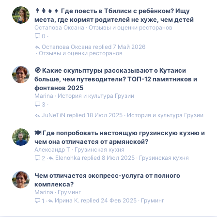
👨‍👩‍👧‍👦 Где поесть в Тбилиси с ребёнком? Ищу
места, где кормят родителей не хуже, чем детей
Остапова Оксана
Отзывы и оценки ресторанов
0
Остапова Оксана
7 Май 2026
Отзывы и оценки ресторанов
🧭 Какие скульптуры рассказывают о Кутаиси
больше, чем путеводители? ТОП-12 памятников и
фонтанов 2025
Marina
История и культура Грузии
3
JuNeTiN
18 Июл 2025
История и культура Грузии
🍽️ Где попробовать настоящую грузинскую кухню и
чем она отличается от армянской?
Александр Т
Грузинская кухня
Elenohka
8 Июл 2025
Грузинская кухня
2
Чем отличается экспресс-услуга от полного
комплекса?
Marina
Груминг
Ирина К.
24 Фев 2025
Груминг
1