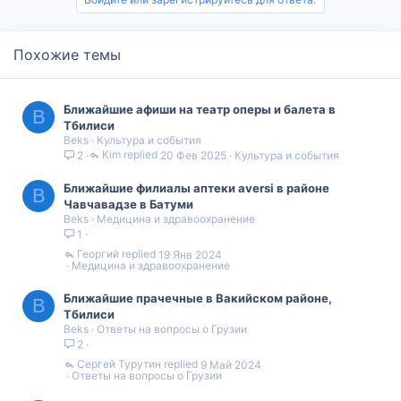
Похожие темы
Ближайшие афиши на театр оперы и балета в
B
Тбилиси
Beks
Культура и события
Kim
20 Фев 2025
Культура и события
2
Ближайшие филиалы аптеки aversi в районе
B
Чавчавадзе в Батуми
Beks
Медицина и здравоохранение
1
Георгий
19 Янв 2024
Медицина и здравоохранение
Ближайшие прачечные в Вакийском районе,
B
Тбилиси
Beks
Ответы на вопросы о Грузии
2
Сергей Турутин
9 Май 2024
Ответы на вопросы о Грузии