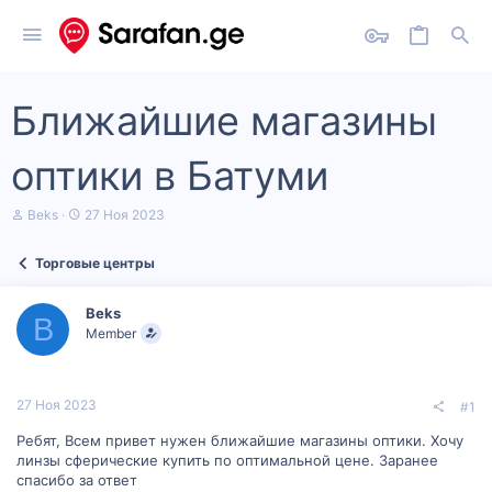
Ближайшие магазины
оптики в Батуми
А
Д
Beks
27 Ноя 2023
в
а
т
т
Торговые центры
о
а
р
н
т
а
Beks
е
ч
B
Member
м
а
ы
л
а
27 Ноя 2023
#1
Ребят, Всем привет нужен ближайшие магазины оптики. Хочу
линзы сферические купить по оптимальной цене. Заранее
спасибо за ответ