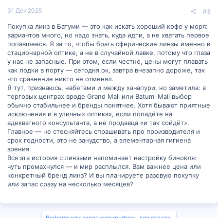
31 Дек 2025
#3
Покупка линз в Батуми — это как искать хороший кофе у моря:
вариантов много, но надо знать, куда идти, а не хватать первое
попавшееся. Я за то, чтобы брать сферические линзы именно в
стационарной оптике, а не в случайной лавке, потому что глаза
у нас не запасные. При этом, если честно, цены могут плавать
как лодки в порту — сегодня ок, завтра внезапно дороже, так
что сравнение никто не отменял.
Я тут, признаюсь, набегами и между хачапури, но заметила: в
торговых центрах вроде Grand Mall или Batumi Mall выбор
обычно стабильнее и бренды понятнее. Хотя бывают приятные
исключения и в уличных оптиках, если попадёте на
адекватного консультанта, а не продавца «и так сойдёт».
Главное — не стесняйтесь спрашивать про производителя и
срок годности, это не занудство, а элементарная гигиена
зрения.
Вся эта история с линзами напоминает настройку бинокля:
чуть промахнулся — и мир расплылся. Вам важнее цена или
конкретный бренд линз? И вы планируете разовую покупку
или запас сразу на несколько месяцев?
Войдите или зарегистрируйтесь для ответа.