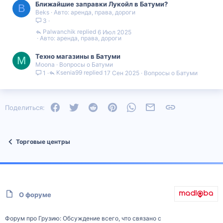
Ближайшие заправки Лукойл в Батуми?
B
Beks
Авто: аренда, права, дороги
3
Palwanchik
6 Июл 2025
Авто: аренда, права, дороги
Техно магазины в Батуми
M
Moona
Вопросы о Батуми
Ksenia99
17 Сен 2025
Вопросы о Батуми
1
Facebook
Twitter
Reddit
Pinterest
WhatsApp
Электронная почта
Ссылка
Поделиться:
Торговые центры
О форуме
Форум про Грузию: Обсуждение всего, что связано с